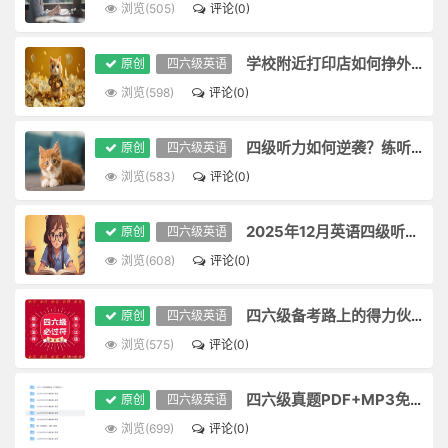
浏览(505)
评论(0)
学校附近打印店如何挣外快｜贴码躺赚20%佣金
原创
四六级英语
浏览(598)
评论(0)
四级听力如何逆袭？练听力不跟读等于白练
原创
四六级英语
浏览(583)
评论(0)
2025年12月英语四级听力真题卷二中的高频词汇和短语
原创
四六级英语
浏览(608)
评论(0)
四六级备考路上的得力伙伴：四六级真题I乐行知
原创
四六级英语
浏览(575)
评论(0)
四六级真题PDF+MP3免费领
原创
四六级英语
浏览(699)
评论(0)