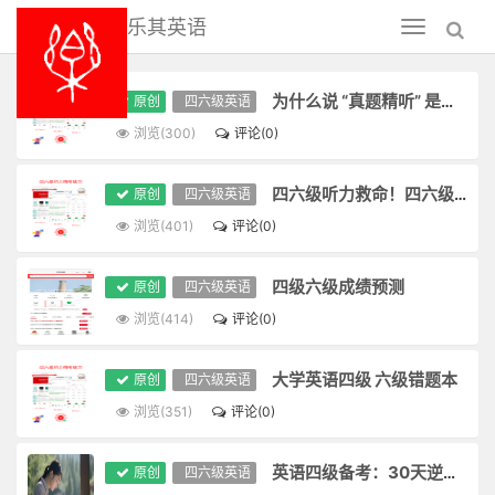
乐其英语
Toggle
navigation
为什么说 “真题精听” 是听力提分的唯一捷径？
原创
四六级英语
浏览(300)
评论(0)
四六级听力救命！四六级听力精听练习
原创
四六级英语
浏览(401)
评论(0)
四级六级成绩预测
原创
四六级英语
浏览(414)
评论(0)
大学英语四级 六级错题本
原创
四六级英语
浏览(351)
评论(0)
英语四级备考：30天逆袭，从220分到480+
原创
四六级英语